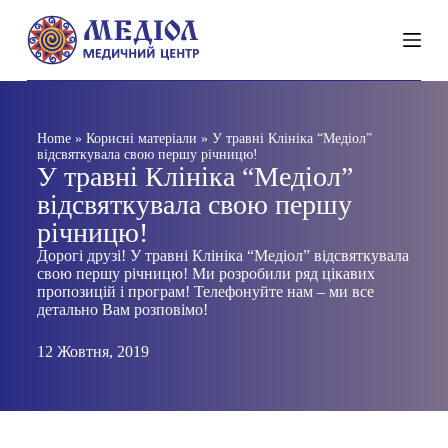
П
е
р
е
й
т
и
Home
»
Корисні матеріали
»
У травні Клініка “Медіол”
д
відсвяткувала свою першу річницю!
о
У травні Клініка “Медіол”
в
відсвяткувала свою першу
м
і
річницю!
с
т
Дорогі друзі! У травні Клініка “Медіол” відсвяткувала
у
свою першу річницю! Ми розробили ряд цікавих
пропозицій і програм! Телефонуйте нам – ми все
детально Вам розповімо!
12 Жовтня, 2019