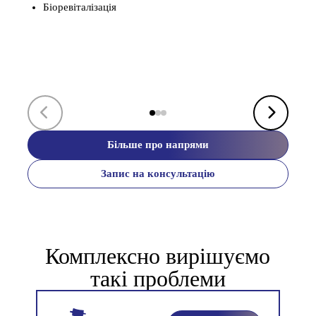
Біоревіталізація
Кі
Ін
Більше про напрями
Запис на консультацію
Комплексно вирішуємо
такі проблеми