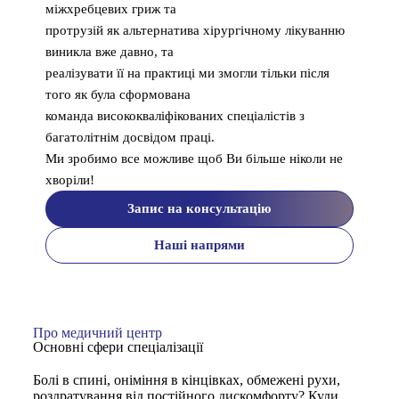
міжхребцевих гриж та
протрузій як альтернатива хірургічному лікуванню
виникла вже давно, та
реалізувати її на практиці ми змогли тільки після
того як була сформована
команда висококваліфікованих спеціалістів з
багатолітнім досвідом праці.
Ми зробимо все можливе щоб Ви більше ніколи не
хворіли!
Запис на консультацію
Наші напрями
Про медичний центр
Основні сфери спеціалізації
Болі в спині, оніміння в кінцівках, обмежені рухи,
роздратування від постійного дискомфорту? Куди