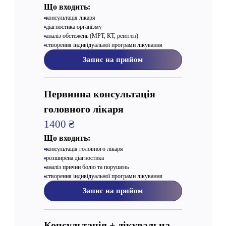
Що входить:
консультація лікаря
діагностика організму
аналіз обстежень (МРТ, КТ, рентген)
створення індивідуальної програми лікування
Запис на прийом
Первинна консультація
головного лікаря
1400 ₴
Що входить:
консультація головного лікаря
розширена діагностика
аналіз причин болю та порушень
створення індивідуальної програми лікування
Запис на прийом
Консультація + лікувальна