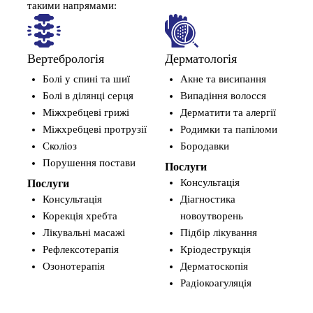
такими напрямами:
Вертебрологія
Дерматологія
Виго
Болі у спині та шиї
Акне та висипання
Бі
Болі в ділянці серця
Випадіння волосся
ко
Міжхребцеві грижі
Дерматити та алергії
Пл
Міжхребцеві протрузії
Родимки та папіломи
Ко
Сколіоз
Бородавки
По
Порушення постави
Ва
Послуги
ст
Консультація
Послуги
Мо
Консультація
Діагностика
де
Корекція хребта
новоутворень
Лікувальні масажі
Підбір лікування
Посл
Рефлексотерапія
Кріодеструкція
Ко
Озонотерапія
Дерматоскопія
Ін
Радіокоагуляція
мо
Ко