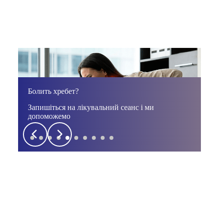
Болить хребет?
Болят
Запишіться на лікувальний сеанс і ми
Запи
допоможемо