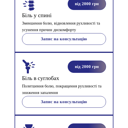
від 2000 грн
Біль у спині
Мі
Зменшення болю, відновлення рухливості та
Без
усунення причин дискомфорту
та 
Запис на консультацію
від 2000 грн
Біль в суглобах
Пл
Полегшення болю, покращення рухливості та
Кор
зниження запалення
пок
Запис на консультацію