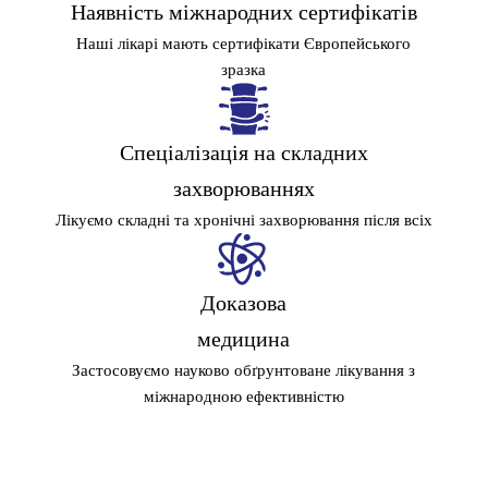
Наявність міжнародних сертифікатів
Наші лікарі мають сертифікати Європейського
зразка
Фахів
Спеціалізація на складних
захворюваннях
Лікуємо складні та хронічні захворювання після всіх
Викори
Доказова
медицина
Застосовуємо науково обґрунтоване лікування з
міжнародною ефективністю
Задіємо