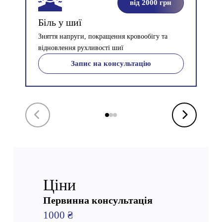
від 2000 грн
Біль у шиї
Пр
Зняття напруги, покращення кровообігу та
Зни
відновлення рухливості шиї
роз
Запис на консультацію
Ціни
Первинна консультація
1000 ₴