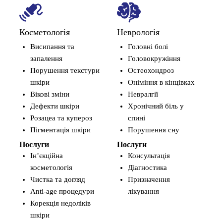
ет
Косметологія
Неврологія
Висипання та
Головні болі
запалення
Головокружіння
Порушення текстури
Остеохондроз
шкіри
Оніміння в кінцівках
Вікові зміни
Невралгії
Орто
Дефекти шкіри
Хронічний біль у
Бі
Розацеа та купероз
спині
Об
Пігментація шкіри
Порушення сну
ру
Послуги
Послуги
Ар
Інʼєкційна
Консультація
Тр
косметологія
Діагностика
по
Чистка та догляд
Призначення
Пл
Аnti-age процедури
лікування
Посл
Корекція недоліків
Ко
шкіри
PR