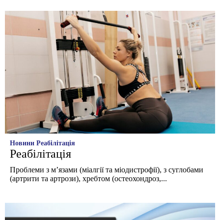
Новини
Реабілітація
Реабілітація
Проблеми з м’язами (міалгії та міодистрофії), з суглобами
(артрити та артрози), хребтом (остеохондроз,...