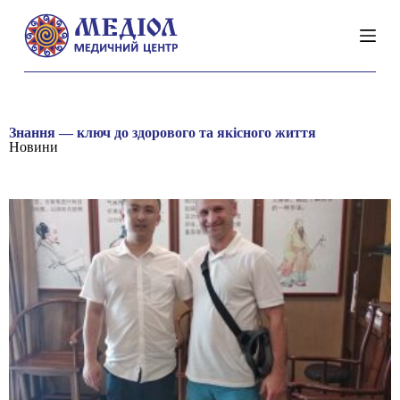
П
е
р
е
й
т
и
д
Знання — ключ до здорового та якісного життя
о
Новини
в
м
і
с
т
у