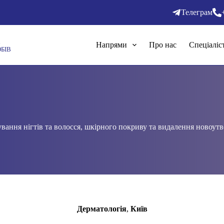
Телеграм
Напрями
Про нас
Спеціаліс
БІВ
вання нігтів та волосся, шкірного покриву та видалення новоутво
.
Дерматологі
я
,
Киї
в