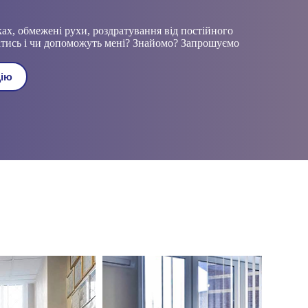
вках, обмежені рухи, роздратування від постійного
атись і чи допоможуть мені? Знайомо? Запрошуємо
цію