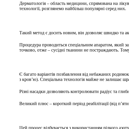
Дерматологія – область медицини, спрямована на лікува
технології, розглянемо найбільш популярні серед них.
Такий метод є досить новим, він дозволяє швидко та а
Процедура проводиться спеціальним апаратом, який за
точково, отже – сусідні тканини не постраждають. То
Є багато варіантів позбавлення від небажаних родимок 
з кров’ю). Спеціальна технологія майже не залишає шр
Різні насадки дозволяють контролювати радіус та глиб
Великий плюс – короткий період реабілітації (від п’яти
Цей процес відбувається з використанням рідкого азоту