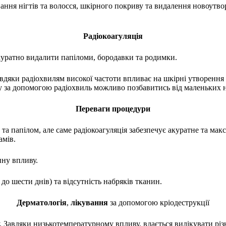
ння нігтів та волосся, шкірного покриву та видалення новоутвор
Радіокоагуляція
куратно видалити папіломи, бородавки та родимки.
вдяки радіохвилям високої частоти впливає на шкірні утворення
му за допомогою радіохвиль можливо позбавитись від маленьких 
Переваги процедури
та папілом, але саме радіокоагуляція забезпечує акуратне та ма
амів.
ину впливу.
 до шести днів) та відсутність набряків тканин.
Де
рматологі
я
,
л
ікування
за допомогою кріодеструкції
. Завдяки низькотемпературному впливу, вдається вилікувати різн