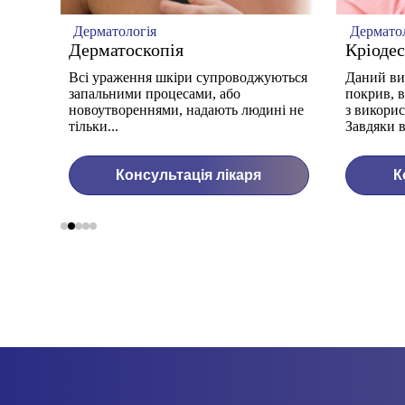
Дерматологія
Дермато
Дерматоскопія
Кріодес
Всі ураження шкіри супроводжуються
Даний ви
запальними процесами, або
покрив, в
 цією
новоутвореннями, надають людині не
з викорис
тільки...
Завдяки в
0
Консультація лікаря
К