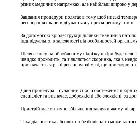
різних медичних напрямках, але найбільш широко у дер
Завдання процедури полягає в тому щоб низькі темпера
регенерація шкіри відбувається у прискореному темпі.
За допомогою кріодеструкції ділянки тканини з патоло
індивідуально, в залежності від особливостей організму
Після сеансу на обробленому відрізку шкіри буде неве
швидко проходить, та з’являється скоринка, яка в невд
призначаються різні регенеруючі мазі, що прискорюють
Дана процедура – сучасний спосіб обстеження шкірни
спеціаліст та визначає, доброякісні або злоякісні, за д
Пристрій має оптичне збільшення завдяки якому, лікар 
Така діагностика абсолютно безболісна та може застос