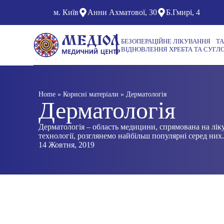
П
м. Київ
Анни Ахматової, 30
Б.Гмирі, 4
е
р
е
БЕЗОПЕРАЦІЙНЕ ЛІКУВАННЯ ТА
й
ВІДНОВЛЕННЯ ХРЕБТА ТА СУГЛО
т
и
д
о
в
Home
»
Корисні матеріали
»
Дерматологія
м
Дерматологія
і
с
т
Дерматологія – область медицини, спрямована на ліку
у
технології, розглянемо найбільш популярні серед них
14 Жовтня, 2019