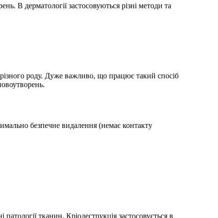
ень. В дерматології застосовуються різні методи та
 різного роду. Дуже важливо, що працює такий спосіб
новоутворень.
ксимально безпечне видалення (немає контакту
і патології тканин. Кріодеструкція застосовується в