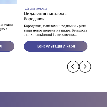
Дерматологія
Нов
Видалення папілом і
Проб
бородавок
Акне
–
ки стали
Бородавки, папіломи і родимки - різні
Зазви
о з...
види новоутворень на шкірі. Більшість
пробл
з них нешкідливі і є виключно...
підліт
років.
я
Консультація лікаря