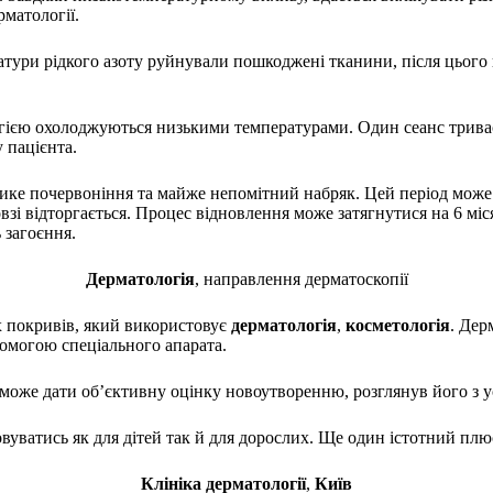
матології.
тури рідкого азоту руйнували пошкоджені тканини, після цього в
гією охолоджуються низькими температурами. Один сеанс триває 
 пацієнта.
лике почервоніння та майже непомітний набряк. Цей період може
овзі відторгається. Процес відновлення може затягнутися на 6 мі
 загоєння.
Дерматологі
я
, направлення дерматоскопії
х покривів, який використовує
дерматологі
я
,
косметолог
і
я
. Дер
опомогою спеціального апарата.
може дати об’єктивну оцінку новоутворенню, розглянув його з ус
овуватись як для дітей так й для дорослих. Ще один істотний пл
Клініка дерматології
,
Киї
в