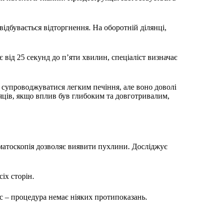
ідбувається відторгнення. На оборотній ділянці,
від 25 секунд до п’яти хвилин, спеціаліст визначає
 супроводжуватися легким печіння, але воно доволі
сяців, якщо вплив був глибоким та довготривалим,
матоскопія дозволяє виявити пухлини. Досліджує
іх сторін.
юс – процедура немає ніяких протипоказань.