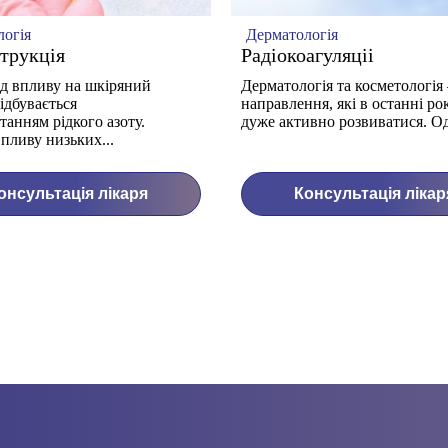
логія
Дерматологія
трукція
Радіокоагуляціі
д впливу на шкіряний
Дерматологія та косметологія 
ідбувається
направлення, які в останні ро
танням рідкого азоту.
дуже активно розвиватися. Одн
пливу низьких...
онсультація лікаря
Консультація лікар