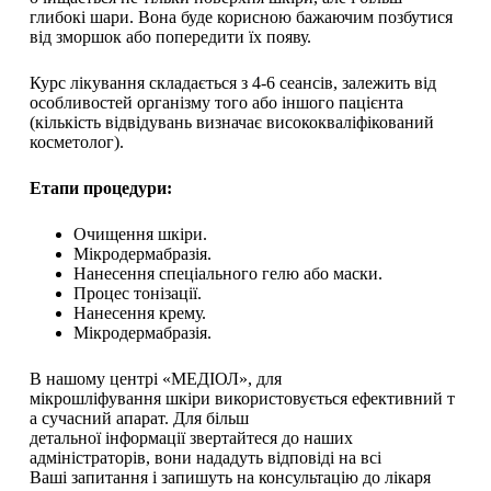
глибокі шари. Вона буде корисною бажаючим позбутися
від зморшок або попередити їх появу.
Курс лікування складається з 4-6 сеансів, залежить від
особливостей організму того або іншого пацієнта
(кількість відвідувань визначає висококваліфікований
косметолог).
Е
тап
и
процедур
и
:
Очищення шкіри.
Мікродермабразія.
Нанесення спеціального гелю або маски.
Процес тонізації.
Нанесення крему.
Мікродермабразія.
В нашому центрі «МЕДІОЛ», для
мікрошліфування шкіри використовується ефективний т
а сучасний апарат. Для більш
детальної інформації звертайтеся до наших
адміністраторів, вони нададуть відповіді на всі
Ваші запитання і запишуть на консультацію до лікаря