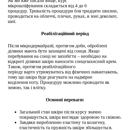
Як ми вже писали вище, курс
мікрошліфування складається від 4 до 6
процедур. Тривалість процедури бля тридцяти хвилин,
проводиться на обличчі, плечах, руках, в зоні декольте,
шиї.
Реаб
і
л
і
тац
ійни
й пер
і
од
Після мікродермабразії, протягом доби, оброблені
ділянки мають бути захищені від сонця. Якщо
перебування на сонці не запобігти – необхідно на
відкриті ділянки шкіри наносити сонцезахисний крем.
Також, протягом реабілітаційного
періоду варто утримуватись від фізичних навантажень,
тому що шкіра буде реагувати на надмірне
виділення поту. Процедуру можливо проводити як
зимою, так і влітку.
Основн
і
пе
реваги
:
Загальний стан шкіри після курсу значно
покращується, шкіра виглядає здоровою та свіжою.
Завдяки виробленню еластину та колагену,
еластичність та пружність шкіри збільшується.