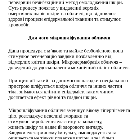
передовий безін’єкційний метод омолодження шкіри.
Суть процесу полягає у видаленні верхніх
омертвілих шарів шкіри на обличчі, що відновлює
здорові процеси епідермальної тканини та стимулює
кровообіг.
Для чого
м
ікрошліфування
обличчя
Дана процедура є м’якою та майже безболісною, вона
стимулює регенерацію завдяки позбавленню від
відмерлих клітин шкіри. Мікродермабразія обличчя –
доведений до удосконалення механічний пілінг обличчя.
Принцип дії такий: за допомогою насадки спеціального
пристрою шліфується шкіра обличчя та інших частин
тіла, знімаються клітини епідермісу, таким чином
досягається ефект рівної та гладкої шкіри.
Мікрошліфування обличчя зменшує вікову гіперпігмента
цію, розгладжує невеликі зморшки та
стимулює вироблення еластину та колагену,
живить шкіру та надає їй здорового вигляду.
Завдяки електричному імпульсу, омолоджується та
очищається не тільки поверхня шкіри, але і більш