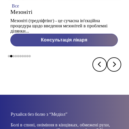
Все
Мезоніті
Мезоніті (тредліфтінг) - це сучасна ін'єкційна
процедура щодо введення мезонітей в проблемні
ділянки...
Консультація лікаря
Рухайся без болю з “Медіол”
Болі в спині, оніміння в кінцівках, обмежені рухи,