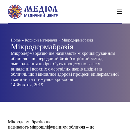
П
е
р
е
й
т
и
Home
»
Корисні матеріали
»
Мікродермабразія
д
Мікродермабразія
о
в
Мікродермабразію ще називають мікрошліфуванням
м
обличчя – це передовий безін’єкційний метод
і
омолодження шкіри. Суть процесу полягає у
с
видаленні верхніх омертвілих шарів шкіри на
т
обличчі, що відновлює здорові процеси епідермальної
у
тканини та стимулює кровообіг.
14 Жовтня, 2019
Мікродермабразію ще
називають мікрошліфуванням обличчя – це