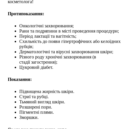
косметолога!
Протипоказан
ня
:
Онкологічні захворювання;
Рани та подряпини в місті проведення процедури;
Період лактації та вагітність;
Схильність до появи гіпертрофічних або келоїдних
рубців;
Дерматологічні та вірусні захворювання шкіри;
Різного роду хронічні захворювання (в
стадії загострення);
Цукровий діабет.
Показан
н
я:
Підвищена жирність шкіри.
Стриї та рубці.
Тьмяний вигляд шкіри.
Розширені пори.
Пігментні плями.
Зморшки.